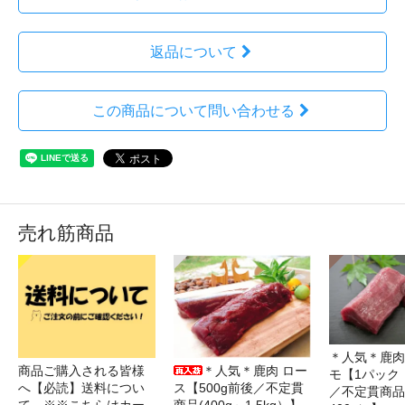
返品について
この商品について問い合わせる
売れ筋商品
＊人気＊鹿肉
＊人気＊鹿肉 ロー
商品ご購入される皆様
モ【1パック・
ス【500g前後／不定貫
へ【必読】送料につい
／不定貫商品(